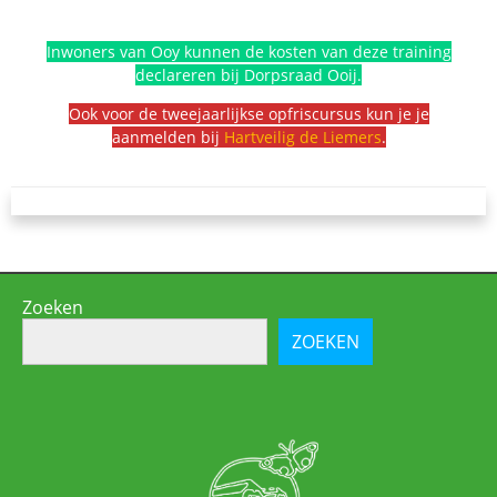
Inwoners van Ooy kunnen de kosten van deze training
declareren bij Dorpsraad Ooij.
Ook voor de tweejaarlijkse opfriscursus kun je je
aanmelden bij
Hartveilig de Liemers
.
Zoeken
ZOEKEN