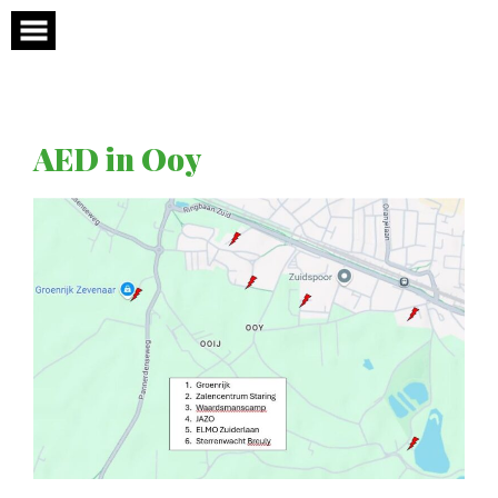
Skip
to
content
AED in Ooy