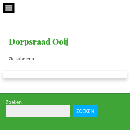
Skip
to
content
Dorpsraad Ooij
Zie submenu…
Zoeken
ZOEKEN