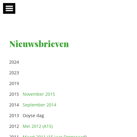
Skip
to
content
Nieuwsbrieven
2024
2023
2019
2015
November 2015
2014
September 2014
2013 Ooyse dag
2012
Mei 2012 (A15)
2011
Maart 2011 (15 jaar Dorpsraad
)