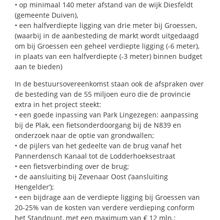
• op minimaal 140 meter afstand van de wijk Diesfeldt
(gemeente Duiven),
• een halfverdiepte ligging van drie meter bij Groessen,
(waarbij in de aanbesteding de markt wordt uitgedaagd
om bij Groessen een geheel verdiepte ligging (-6 meter),
in plaats van een halfverdiepte (-3 meter) binnen budget
aan te bieden)
In de bestuursovereenkomst staan ook de afspraken over
de besteding van de 55 miljoen euro die de provincie
extra in het project steekt:
• een goede inpassing van Park Lingezegen: aanpassing
bij de Plak, een fietsonderdoorgang bij de N839 en
onderzoek naar de optie van grondwallen;
• de pijlers van het gedeelte van de brug vanaf het
Pannerdensch Kanaal tot de Lodderhoeksestraat
• een fietsverbinding over de brug;
• de aansluiting bij Zevenaar Oost (‘aansluiting
Hengelder’);
• een bijdrage aan de verdiepte ligging bij Groessen van
20-25% van de kosten van verdere verdieping conform
het Standpunt, met een maximum van € 12 mln.;